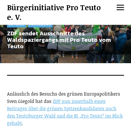
Bürgerinitiative Pro Teuto
e. V.
AKTUELL
KALKABBAU
ZDF sendet Ausschnitte des
Waldspaziergangs mit Pro Teuto vom
Teuto
Anlässlich des Besuchs des grünen Europapolitikers
Sven Giegold hat das
ZDF nun innerhalb eines
Beitrages über die grünen Spitzenkandidaten auch
den Teutoburger Wald und die BI „Pro Teuto“ im Blick
gehabt
.